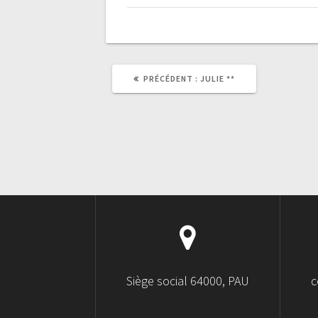
PRÉCÉDENT :
JULIE **
Siège social 64000, PAU
c