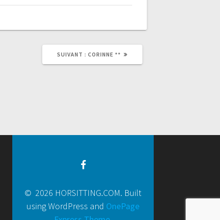
SUIVANT :
CORINNE **
© 2026 HORSITTING.COM. Built
using WordPress and
OnePage
Express Theme
.