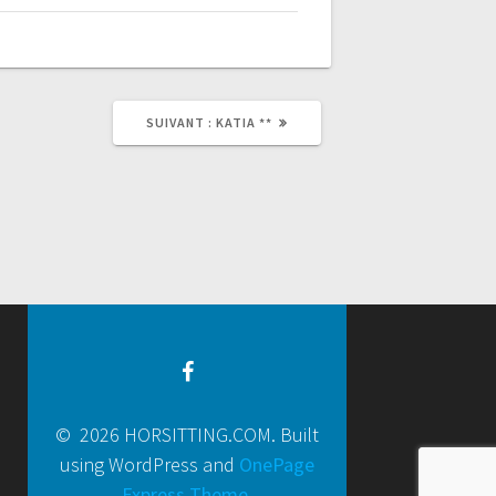
SUIVANT :
KATIA **
© 2026 HORSITTING.COM. Built
using WordPress and
OnePage
Express Theme
.