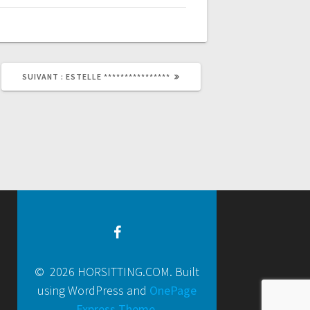
SUIVANT :
ESTELLE ****************
© 2026 HORSITTING.COM. Built
using WordPress and
OnePage
Express Theme
.