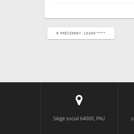
PRÉCÉDENT :
LEGER *****
Siège social 64000, PAU
c