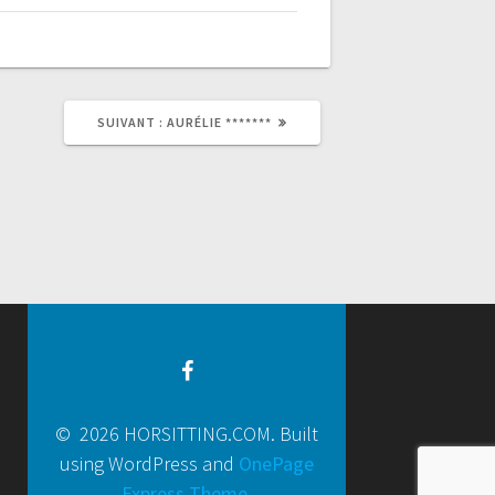
SUIVANT :
AURÉLIE *******
© 2026 HORSITTING.COM. Built
using WordPress and
OnePage
Express Theme
.