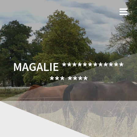
MAGALIE ************
*** ****