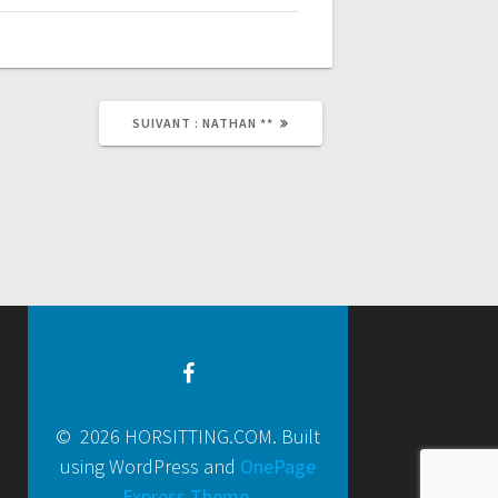
SUIVANT :
NATHAN **
© 2026 HORSITTING.COM. Built
using WordPress and
OnePage
Express Theme
.