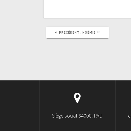
PRÉCÉDENT :
NOÉMIE **
Siège social 64000, PAU
c