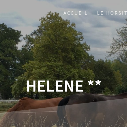
ACCUEIL
LE HORSI
HELENE **