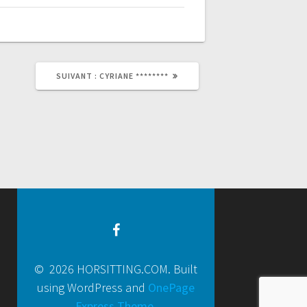
SUIVANT :
CYRIANE ********
© 2026 HORSITTING.COM. Built
using WordPress and
OnePage
Express Theme
.