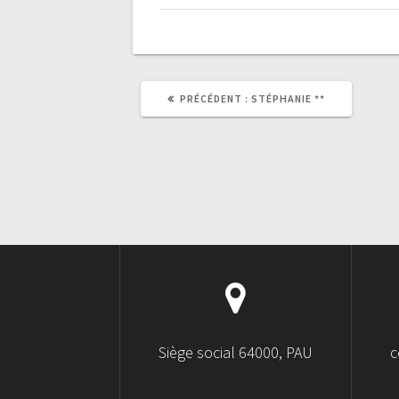
PRÉCÉDENT :
STÉPHANIE **
Siège social 64000, PAU
c