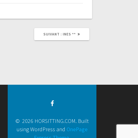
SUIVANT :
INES **
© 2026 HORSITTING.COM. Built
using WordPress and
OnePage
Express Theme
.