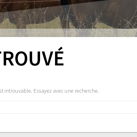
TROUVÉ
st introuvable. Essayez avec une recherche.