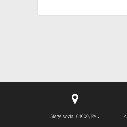
Siège social 64000, PAU
c