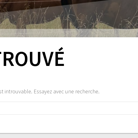
TROUVÉ
st introuvable. Essayez avec une recherche.