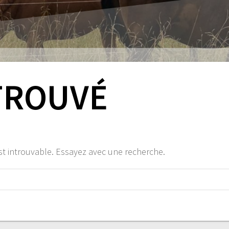
TROUVÉ
st introuvable. Essayez avec une recherche.