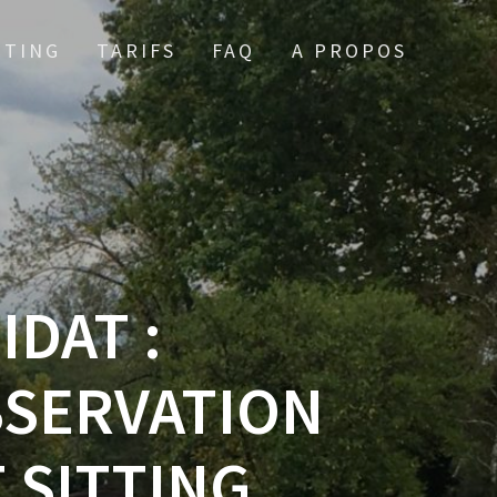
TTING
TARIFS
FAQ
A PROPOS
DAT :
BSERVATION
T SITTING