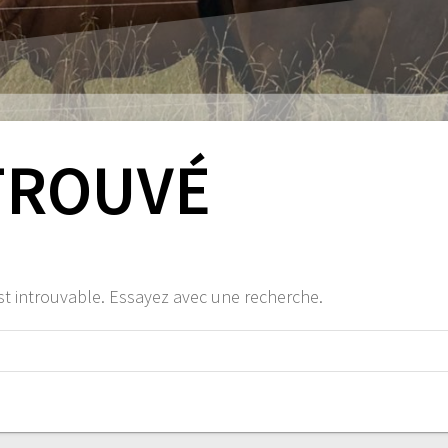
TROUVÉ
st introuvable. Essayez avec une recherche.